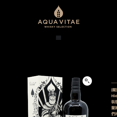
|關
Hi
裝
蘭姆
們